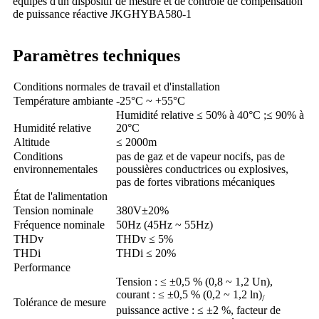
équipés d'un dispositif de mesure et de contrôle de compensation
de puissance réactive JKGHYBA580-1
Paramètres techniques
Conditions normales de travail et d'installation
Température ambiante
-25°C ~ +55°C
Humidité relative ≤ 50% à 40°C ;≤ 90% à
Humidité relative
20°C
Altitude
≤ 2000m
Conditions
pas de gaz et de vapeur nocifs, pas de
environnementales
poussières conductrices ou explosives,
pas de fortes vibrations mécaniques
État de l'alimentation
Tension nominale
380V±20%
Fréquence nominale
50Hz (45Hz ~ 55Hz)
THDv
THDv ≤ 5%
THDi
THDi ≤ 20%
Performance
Tension : ≤ ±0,5 % (0,8 ~ 1,2 Un),
courant : ≤ ±0,5 % (0,2 ~ 1,2 ln)
/
Tolérance de mesure
puissance active : ≤ ±2 %, facteur de