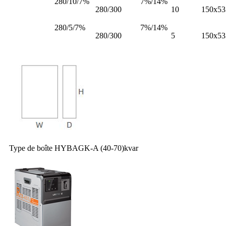
280/10/7%
7%/14%
280/300
10
150x53
280/5/7%
7%/14%
280/300
5
150x53
Type de boîte HYBAGK-A (40-70)kvar