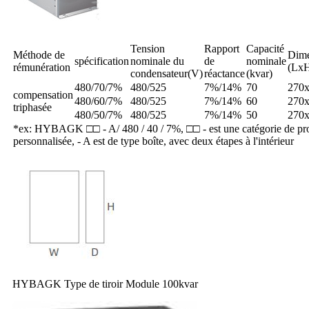
Tension
Rapport
Capacité
Méthode de
Dime
spécification
nominale du
de
nominale
rémunération
(Lx
condensateur(V)
réactance
(kvar)
480/70/7%
480/525
7%/14%
70
270
compensation
480/60/7%
480/525
7%/14%
60
270
triphasée
480/50/7%
480/525
7%/14%
50
270
*ex: HYBAGK □□ - A/ 480 / 40 / 7%, □□ - est une catégorie de p
personnalisée, - A est de type boîte, avec deux étapes à l'intérieur
HYBAGK Type de tiroir Module 100kvar