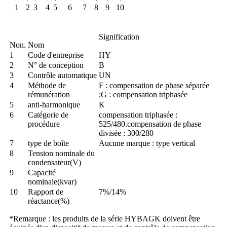
1
2
3
4
5
6
7
8
9
10
Signification
Non.
Nom
1
Code d'entreprise
HY
2
N° de conception
B
3
Contrôle automatique
UN
4
Méthode de
F : compensation de phase séparée
rémunération
;G : compensation triphasée
5
anti-harmonique
K
6
Catégorie de
compensation triphasée :
procédure
525/480.compensation de phase
divisée : 300/280
7
type de boîte
Aucune marque : type vertical
8
Tension nominale du
condensateur(V)
9
Capacité
nominale(kvar)
10
Rapport de
7%/14%
réactance(%)
*Remarque : les produits de la série HYBAGK doivent être