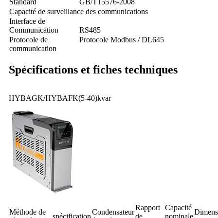
Standard
GB/T15576-2008
Capacité de surveillance des communications
Interface de
Communication
RS485
Protocole de
Protocole Modbus / DL645
communication
Spécifications et fiches techniques
HYBAGK/HYBAFK(5-40)kvar
Rapport
Capacité
Méthode de
Condensateur
Dimens
spécification
de
nominale