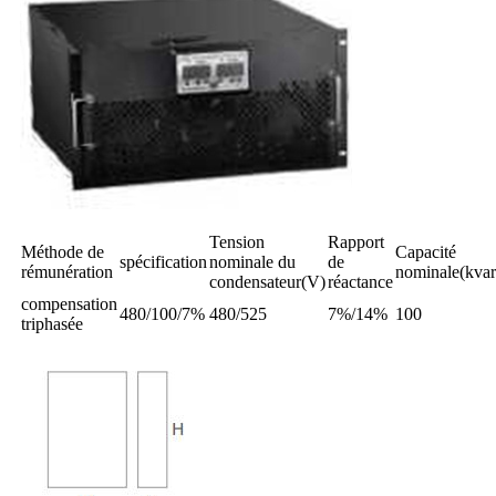
Tension
Rapport
Méthode de
Capacité
spécification
nominale du
de
rémunération
nominale(kvar
condensateur(V)
réactance
compensation
480/100/7%
480/525
7%/14%
100
triphasée