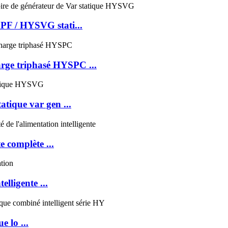
APF / HYSVG stati...
arge triphasé HYSPC ...
tique var gen ...
 complète ...
elligente ...
 lo ...