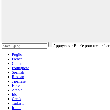
Appuyez sur Entrée pour rechercher
English
French
German
Portuguese
Spanish
Russian
Japanese
Korean
Arabic
Irish
Greek
Turkish
Italian