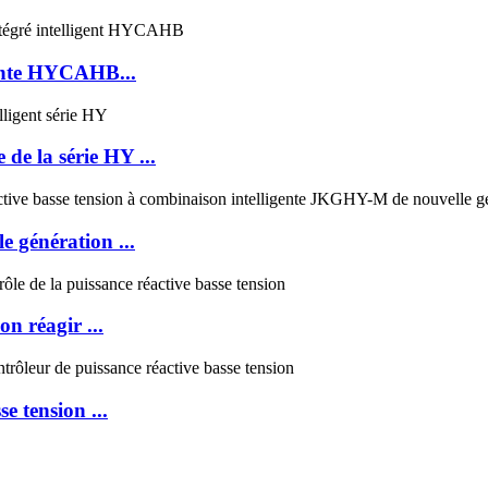
gente HYCAHB...
 de la série HY ...
 génération ...
n réagir ...
 tension ...